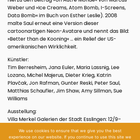
Weber und »Ice Creams, Atom Bomb, I-Screens,
Data Bomb« im Buch von Esther Leslie). 2008
malte Saul erneut eine Version dieser
cartoonartigen Neon-Avatare und nennt das Bild:
»Better than de Kooning« … ein Relief der US-
amerika­nischen Wirklichkeit.
Künstler:
Tim Berresheim, Jana Euler, Maria Lassnig, Lee
Lozano, Michel Majerus, Dieter Krieg, Katrin
Plavčak, Jon Rafman, Gunter Reski, Peter Saul,
Matthias Schaufler, Jim Shaw, Amy Sillman, Sue
Williams
Ausstellung:
Villa Merkel Galerien der Stadt Esslingen: 12/9–
15/11/2015
We use cookies to ensure that we give you the best
experience on our website. If you continue to use this site we