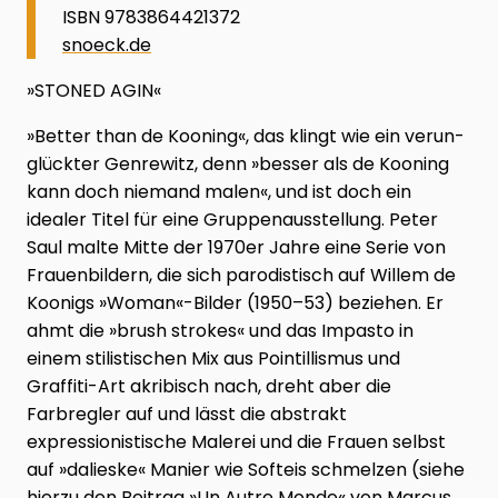
ISBN 9783864421372
snoeck.de
»STONED AGIN«
»Better than de Kooning«, das klingt wie ein verun­
glückter Genrewitz, denn »besser als de Kooning
kann doch niemand malen«, und ist doch ein
idealer Titel für eine Gruppenausstellung. Peter
Saul malte Mitte der 1970er Jahre eine Serie von
Frauenbildern, die sich ­parodistisch auf Willem de
Koonigs »Woman«-Bilder (1950–53) beziehen. Er
ahmt die »brush strokes« und das Impasto in
einem stilistischen Mix aus Pointillismus und
Graffiti-Art akribisch nach, dreht aber die
Farbregler auf und lässt die abstrakt
expressionistische Malerei und die Frauen selbst
auf »dalieske« Manier wie Softeis schmelzen (siehe
hierzu den Beitrag »Un Autre Monde« von Marcus