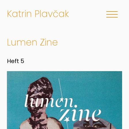
Katrin Plavčak
Lumen Zine
Heft 5