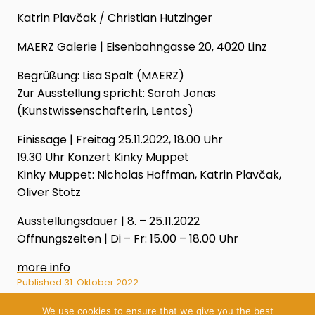
Katrin Plavčak / Christian Hutzinger
MAERZ Galerie
|
Eisenbahngasse 20
,
4020
Linz
Begrüßung: Lisa Spalt (MAERZ)
Zur Ausstellung spricht: Sarah Jonas
(Kunstwissenschafterin, Lentos)
Finissage
|
Freitag 25.11.2022, 18.00 Uhr
19.30 Uhr Konzert Kinky Muppet
Kinky Muppet: Nicholas Hoffman, Katrin Plavčak,
Oliver Stotz
Ausstellungsdauer
|
8. – 25.11.2022
Öffnungszeiten
|
Di – Fr: 15.00 – 18.00 Uhr
more info
Published
31. Oktober 2022
We use cookies to ensure that we give you the best